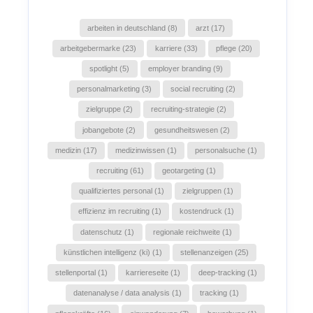
arbeiten in deutschland (8)
arzt (17)
arbeitgebermarke (23)
karriere (33)
pflege (20)
spotlight (5)
employer branding (9)
personalmarketing (3)
social recruiting (2)
zielgruppe (2)
recruiting-strategie (2)
jobangebote (2)
gesundheitswesen (2)
medizin (17)
medizinwissen (1)
personalsuche (1)
recruiting (61)
geotargeting (1)
qualifiziertes personal (1)
zielgruppen (1)
effizienz im recruiting (1)
kostendruck (1)
datenschutz (1)
regionale reichweite (1)
künstlichen intelligenz (ki) (1)
stellenanzeigen (25)
stellenportal (1)
karriereseite (1)
deep-tracking (1)
datenanalyse / data analysis (1)
tracking (1)