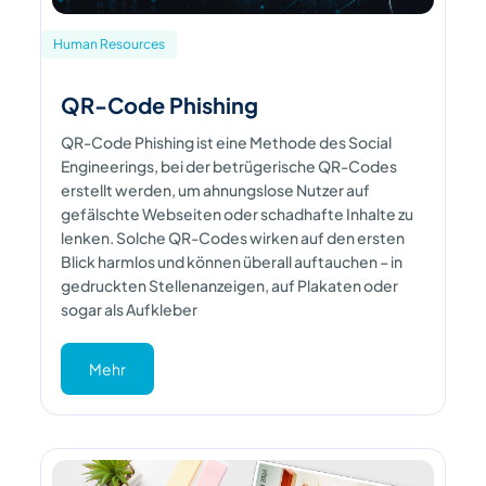
Human Resources
QR-Code Phishing
QR-Code Phishing ist eine Methode des Social
Engineerings, bei der betrügerische QR-Codes
erstellt werden, um ahnungslose Nutzer auf
gefälschte Webseiten oder schadhafte Inhalte zu
lenken. Solche QR-Codes wirken auf den ersten
Blick harmlos und können überall auftauchen – in
gedruckten Stellenanzeigen, auf Plakaten oder
sogar als Aufkleber
Mehr