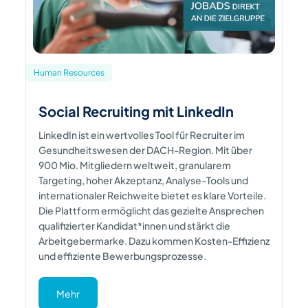
Human Resources
Social Recruiting mit LinkedIn
LinkedIn ist ein wertvolles Tool für Recruiter im
Gesundheitswesen der DACH-Region. Mit über
900 Mio. Mitgliedern weltweit, granularem
Targeting, hoher Akzeptanz, Analyse-Tools und
internationaler Reichweite bietet es klare Vorteile.
Die Plattform ermöglicht das gezielte Ansprechen
qualifizierter Kandidat*innen und stärkt die
Arbeitgebermarke. Dazu kommen Kosten-Effizienz
und effiziente Bewerbungsprozesse.
Mehr