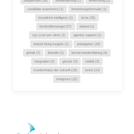
pflegekräfte (16)
einwanderung (7)
bewerbung (1)
candidate experience (1)
bewerbungsformular (1)
künstliche intelligenz (1)
ärzte (35)
fachkräftemangel (37)
indeed (1)
cpc (cost per click) (1)
agentur support (1)
indeed hiring insights (1)
arbeitgeber (29)
gehalt (7)
linkedin (1)
facharztweiterbildung (6)
integration (3)
gesetz (3)
vielfalt (3)
krankenhaus der zukunft (16)
event (14)
kongress (12)