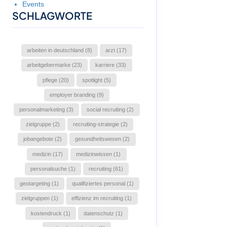
Events
SCHLAGWORTE
arbeiten in deutschland (8)
arzt (17)
arbeitgebermarke (23)
karriere (33)
pflege (20)
spotlight (5)
employer branding (9)
personalmarketing (3)
social recruiting (2)
zielgruppe (2)
recruiting-strategie (2)
jobangebote (2)
gesundheitswesen (2)
medizin (17)
medizinwissen (1)
personalsuche (1)
recruiting (61)
geotargeting (1)
qualifiziertes personal (1)
zielgruppen (1)
effizienz im recruiting (1)
kostendruck (1)
datenschutz (1)