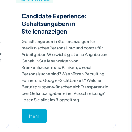
Candidate Experience:
Gehaltsangaben in
Stellenanzeigen
,
Gehalt angeben in Stellenanzeigen für
medizinisches Personal: pro und contra für
ge
Arbeitgeber. Wie wichtig ist eine Angabe zum
n
Gehalt in Stellenanzeigen von
Krankenhäusern und Kliniken, die auf
Personalsuche sind? Was nützen Recruiting
Funnel und Google-Sichtbarkeit? Welche
Berufsgruppen wünschen sich Transparenz in
den Gehaltsangaben einer Ausschreibung?
Lesen Sie alles im Blogbeitrag.
Mehr