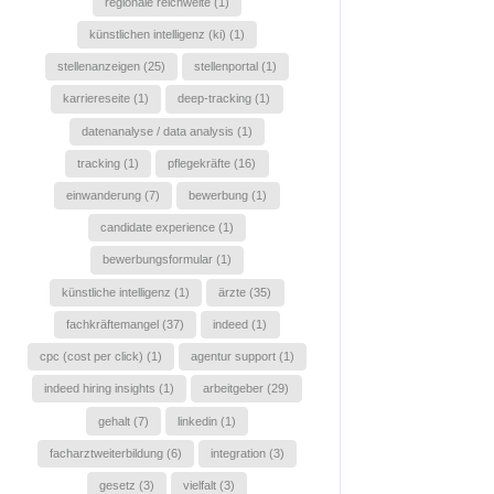
regionale reichweite (1)
künstlichen intelligenz (ki) (1)
stellenanzeigen (25)
stellenportal (1)
karriereseite (1)
deep-tracking (1)
datenanalyse / data analysis (1)
tracking (1)
pflegekräfte (16)
einwanderung (7)
bewerbung (1)
candidate experience (1)
bewerbungsformular (1)
künstliche intelligenz (1)
ärzte (35)
fachkräftemangel (37)
indeed (1)
cpc (cost per click) (1)
agentur support (1)
indeed hiring insights (1)
arbeitgeber (29)
gehalt (7)
linkedin (1)
facharztweiterbildung (6)
integration (3)
gesetz (3)
vielfalt (3)