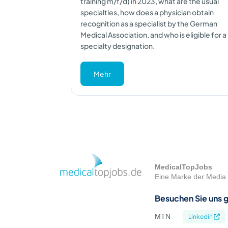
training m/f/d) in 2023, what are the usual
specialties, how does a physician obtain
recognition as a specialist by the German
Medical Association, and who is eligible for a
specialty designation.
Mehr
MedicalTopJobs
Eine Marke der Media 
Besuchen Sie uns g
MTN
Linkedin