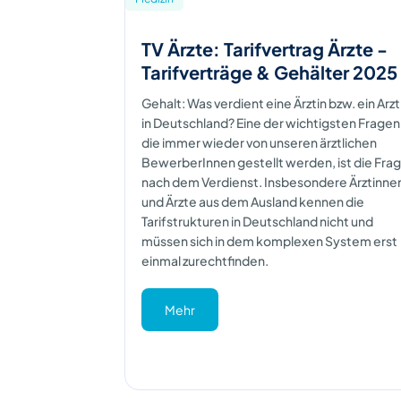
TV Ärzte: Tarifvertrag Ärzte -
Tarifverträge & Gehälter 2025
Gehalt: Was verdient eine Ärztin bzw. ein Arzt
in Deutschland? Eine der wichtigsten Fragen
die immer wieder von unseren ärztlichen
BewerberInnen gestellt werden, ist die Fra
nach dem Verdienst. Insbesondere Ärztinne
und Ärzte aus dem Ausland kennen die
Tarifstrukturen in Deutschland nicht und
müssen sich in dem komplexen System erst
einmal zurechtfinden.
Mehr