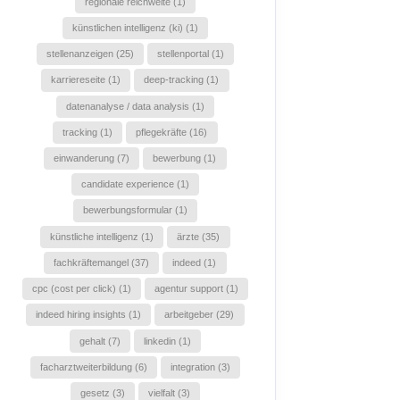
regionale reichweite (1)
künstlichen intelligenz (ki) (1)
stellenanzeigen (25)
stellenportal (1)
karriereseite (1)
deep-tracking (1)
datenanalyse / data analysis (1)
tracking (1)
pflegekräfte (16)
einwanderung (7)
bewerbung (1)
candidate experience (1)
bewerbungsformular (1)
künstliche intelligenz (1)
ärzte (35)
fachkräftemangel (37)
indeed (1)
cpc (cost per click) (1)
agentur support (1)
indeed hiring insights (1)
arbeitgeber (29)
gehalt (7)
linkedin (1)
facharztweiterbildung (6)
integration (3)
gesetz (3)
vielfalt (3)