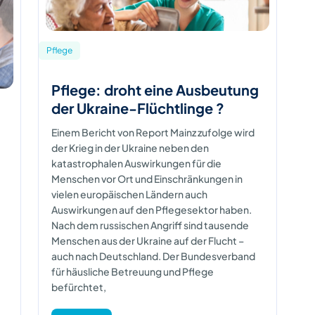
Pflege
Pflege: droht eine Ausbeutung
der Ukraine-Flüchtlinge ?
Einem Bericht von Report Mainz zufolge wird
der Krieg in der Ukraine neben den
katastrophalen Auswirkungen für die
Menschen vor Ort und Einschränkungen in
vielen europäischen Ländern auch
Auswirkungen auf den Pflegesektor haben.
Nach dem russischen Angriff sind tausende
Menschen aus der Ukraine auf der Flucht –
auch nach Deutschland. Der Bundesverband
für häusliche Betreuung und Pflege
befürchtet,