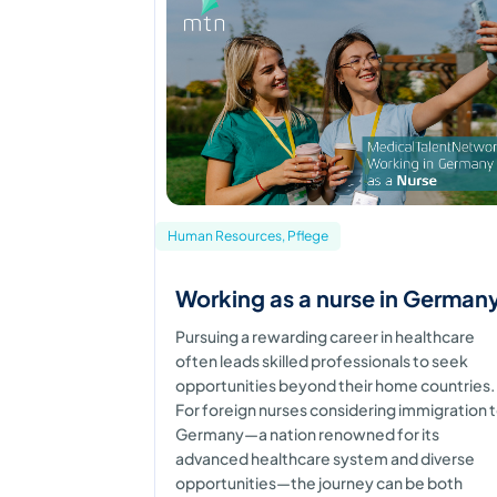
Human Resources, Pflege
Working as a nurse in German
Pursuing a rewarding career in healthcare
often leads skilled professionals to seek
opportunities beyond their home countries.
For foreign nurses considering immigration 
Germany—a nation renowned for its
advanced healthcare system and diverse
opportunities—the journey can be both