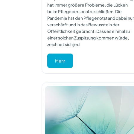
hat immer größere Probleme, die Lücken
beim Pflegepersonal zu schließen. Die
Pandemie hat den Pflegenotstand dabei nur
verschärft und in das Bewusstein der
Öffentlichkeit gebracht. Dass es einmal zu
einer solchen Zuspitzung kommen würde,
zeichnet sich jed
Mehr