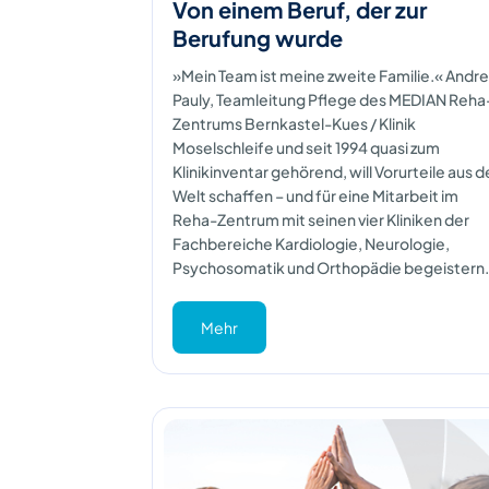
Von einem Beruf, der zur
Berufung wurde
»Mein Team ist meine zweite Familie.« Andr
Pauly, Teamleitung Pflege des MEDIAN Reha
Zentrums Bernkastel-Kues / Klinik
Moselschleife und seit 1994 quasi zum
Klinikinventar gehörend, will Vorurteile aus d
Welt schaffen – und für eine Mitarbeit im
Reha-Zentrum mit seinen vier Kliniken der
Fachbereiche Kardiologie, Neurologie,
Psychosomatik und Orthopädie begeistern.
Mehr