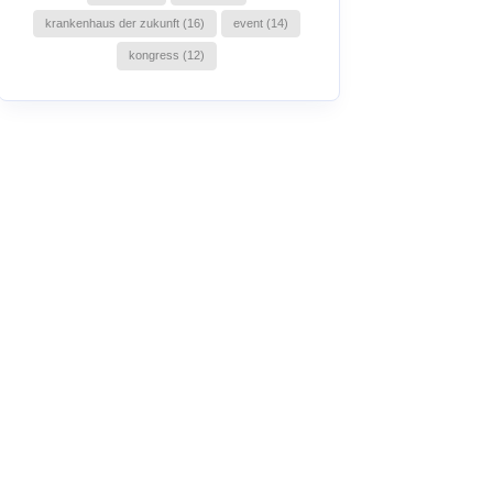
krankenhaus der zukunft (16)
event (14)
kongress (12)