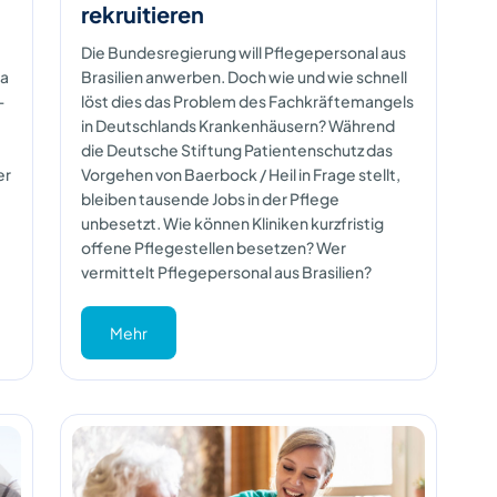
rekruitieren
Die Bundesregierung will Pflegepersonal aus
ea
Brasilien anwerben. Doch wie und wie schnell
-
löst dies das Problem des Fachkräftemangels
in Deutschlands Krankenhäusern? Während
die Deutsche Stiftung Patientenschutz das
er
Vorgehen von Baerbock / Heil in Frage stellt,
bleiben tausende Jobs in der Pflege
unbesetzt. Wie können Kliniken kurzfristig
offene Pflegestellen besetzen? Wer
vermittelt Pflegepersonal aus Brasilien?
Mehr