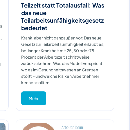
Teilzeit statt Totalausfall: Was
das neue
Teilarbeitsunfähigkeitsgesetz
es
bedeutet
Krank, aber nicht ganz außen vor: Das neue
l-
Gesetz zur Teilarbeitsunfähigkeit erlaubt es,
bei langer Krankheit mit 25, 50 oder 75
Prozent der Arbeitszeit schrittweise
zurückzukehren. Was das Modell verspricht,
d
wo es im Gesundheitswesen an Grenzen
stößt – und welche Risiken Arbeitnehmer
kennen sollten.
Mehr