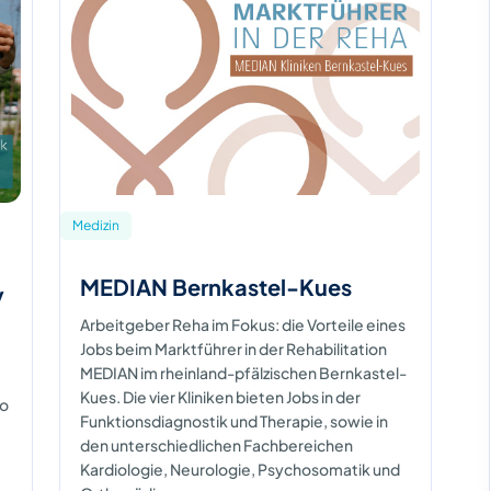
Medizin
MEDIAN Bernkastel-Kues
y
Arbeitgeber Reha im Fokus: die Vorteile eines
Jobs beim Marktführer in der Rehabilitation
MEDIAN im rheinland-pfälzischen Bernkastel-
Kues. Die vier Kliniken bieten Jobs in der
to
Funktionsdiagnostik und Therapie, sowie in
den unterschiedlichen Fachbereichen
Kardiologie, Neurologie, Psychosomatik und