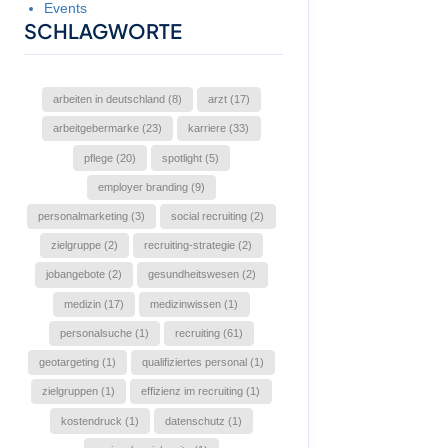
Events
SCHLAGWORTE
arbeiten in deutschland (8)
arzt (17)
arbeitgebermarke (23)
karriere (33)
pflege (20)
spotlight (5)
employer branding (9)
personalmarketing (3)
social recruiting (2)
zielgruppe (2)
recruiting-strategie (2)
jobangebote (2)
gesundheitswesen (2)
medizin (17)
medizinwissen (1)
personalsuche (1)
recruiting (61)
geotargeting (1)
qualifiziertes personal (1)
zielgruppen (1)
effizienz im recruiting (1)
kostendruck (1)
datenschutz (1)