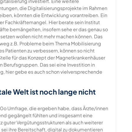
gitalisierung investiert. Eine weitere
htungen, die Digitalisierungsprojekte im Rahmen
iben, könnten die Entwicklung vorantreiben. Ein
r Fachkräftemangel. Hier berate sein Institut
fte bemängelten, insofern sehe er das genau so
umsetzen wollen nicht mehr machen können. Das
 weg z.B. Probleme beim Thema Mobilisierung
es Patienten zu verbessern, können so nicht
r Stelle für das Konzept der Magnetkrankenhäuser
n Berufsgruppen. Das sei eine Investition in
g, hier gebe es auch schon vielversprechende
tale Welt ist noch lange nicht
60o Umfrage, die ergeben habe, dass Ärzte/innen
mend gegängelt fühlten und insgesamt eine
tz guter Vergütungsstrukturen als auch weiterer
sei ihre Bereitschaft, digital zu dokumentieren