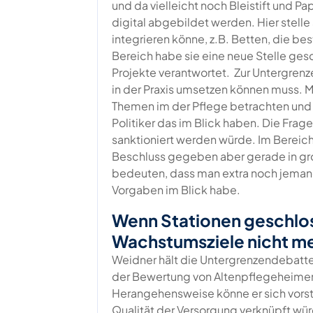
und da vielleicht noch Bleistift und P
digital abgebildet werden. Hier stelle
integrieren könne, z.B. Betten, die b
Bereich habe sie eine neue Stelle gesc
Projekte verantwortet. Zur Untergrenz
in der Praxis umsetzen können muss. 
Themen im der Pflege betrachten und 
Politiker das im Blick haben. Die Frage
sanktioniert werden würde. Im Bereich
Beschluss gegeben aber gerade in g
bedeuten, dass man extra noch jemand
Vorgaben im Blick habe.
Wenn Stationen geschlo
Wachstumsziele nicht me
Weidner hält die Untergrenzendebatte
der Bewertung von Altenpflegeheimen, d
Herangehensweise könne er sich vors
Qualität der Versorgung verknüpft würd