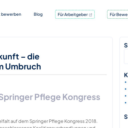
t bewerben
Blog
Für Arbeitgeber
Für Bewe
S
unft – die
im Umbruch
K
Springer Pflege Kongress
S
falt auf dem Springer Pflege Kongress 2018.
bgeschlossenen Koalitionsverhandlungen und