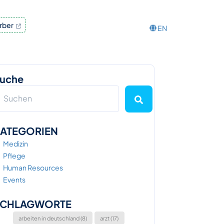
rber
EN
uche
ATEGORIEN
Medizin
Pflege
Human Resources
Events
CHLAGWORTE
arbeiten in deutschland (8)
arzt (17)