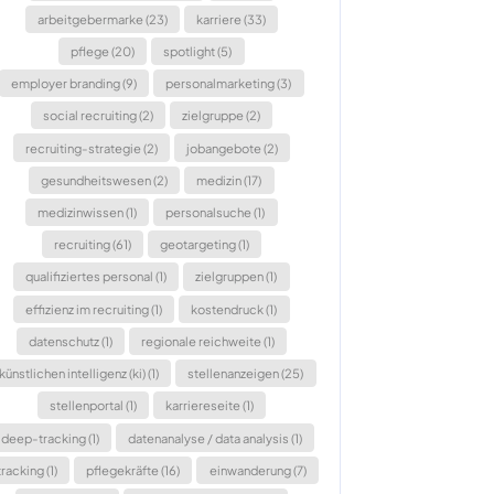
arbeitgebermarke (23)
karriere (33)
pflege (20)
spotlight (5)
employer branding (9)
personalmarketing (3)
social recruiting (2)
zielgruppe (2)
recruiting-strategie (2)
jobangebote (2)
gesundheitswesen (2)
medizin (17)
medizinwissen (1)
personalsuche (1)
recruiting (61)
geotargeting (1)
qualifiziertes personal (1)
zielgruppen (1)
effizienz im recruiting (1)
kostendruck (1)
datenschutz (1)
regionale reichweite (1)
künstlichen intelligenz (ki) (1)
stellenanzeigen (25)
stellenportal (1)
karriereseite (1)
deep-tracking (1)
datenanalyse / data analysis (1)
tracking (1)
pflegekräfte (16)
einwanderung (7)