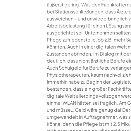
äußerst gering. Was den Fachkräftema
bei Stationsschließungen, dass Ärzte 
ausweichen – und unwiederbringlich ve
Arbeitsbelastung für einen Lösungsans
ausgerichtet sei. Unternehmen sollten 
Pflege zufriedenstelle, ob z.B. mehr
könnten. Auch in einer digitalen Welt 
Zuständen abfinden. Im Dialog mit d
deutlich, dass nicht ärztliche Berufe
Auch Schulgeld für Berufe zu verlangen, 
Physiotherapeuten, kaum nachvollziehba
Immerhin habe zu Beginn der Legislatu
bestanden, dass ein großer Fachkräft
digitale Welt allerdings vollzogen we
einmal WLAN hätten sei fraglich. Am G
und müsse… Geld wäre genug da! Der
umgewandelt in Auftragnehmer, was sic
könne, denn die Pflege ist mit 2,5 Mi
Wählergruppen und deutlich stärker al