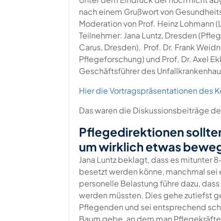
nach einem Grußwort von Gesundheitsmi
Moderation von Prof. Heinz Lohmann
Teilnehmer: Jana Luntz, Dresden (Pfleg
Carus, Dresden), Prof. Dr. Frank Weidn
Pflegeforschung) und Prof. Dr. Axel Ek
Geschäftsführer des Unfallkrankenhaus
Hier die Vortragspräsentationen des 
Das waren die Diskussionsbeiträge d
Pflegedirektionen sollte
um wirklich etwas bewe
Jana Luntz beklagt, dass es mitunter 8
besetzt werden könne, manchmal sei 
personelle Belastung führe dazu, dass
werden müssten. Dies gehe zutiefst g
Pflegenden und sei entsprechend sch
Baum gebe, an dem man Pflegekräfte p