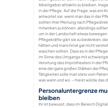
Arbeitgeber attraktiv zu bleiben. Ins
in der Pflege. Auf die Frage, was ein
antwortet sie: wenn man das in der Pfl
sollten ihrer Meinung nach Pflegedire
mitwirken zu können. allerdings sollte
um in der Landschaft etwas bewegen z
Pflegekräfte gibt sie zu bedenken, da
hätten und manchmal gar nicht versteh
waschen sollten. Dass es in der Pflege
im Sinne des Umgangs mit schwierigen 
Verortung des Improtheaters in der Pfl
eine der ganz großen Stärken der Pfle
Tätigkeiten solle man stets vom Pati
was wann und wo – meist würde das dan
Personaluntergrenze mus
bleiben
Ihr ist bewusst, dass im Bereich Digital