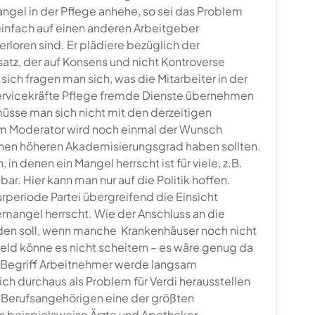
ngel in der Pflege anhehe, so sei das Problem
einfach auf einen anderen Arbeitgeber
rloren sind. Er plädiere bezüglich der
atz, der auf Konsens und nicht Kontroverse
sich fragen man sich, was die Mitarbeiter in der
 Servicekräfte Pflege fremde Dienste übernehmen
müsse man sich nicht mit den derzeitigen
em Moderator wird noch einmal der Wunsch
 einen höheren Akademisierungsgrad haben sollten.
in denen ein Mangel herrscht ist für viele, z.B.
r. Hier kann man nur auf die Politik hoffen.
rperiode Partei übergreifend die Einsicht
emangel herrscht. Wie der Anschluss an die
rden soll, wenn manche Krankenhäuser noch nicht
eld könne es nicht scheitern – es wäre genug da
 Begriff Arbeitnehmer werde langsam
h durchaus als Problem für Verdi herausstellen
o. Berufsangehörigen eine der größten
s beispielsweise Ärzte und Apotheker.