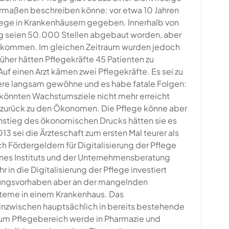
maßen beschreiben könne: vor etwa 10 Jahren
ege in Krankenhäusern gegeben. Innerhalb von
g seien 50.000 Stellen abgebaut worden, aber
ekommen. Im gleichen Zeitraum wurden jedoch
üher hätten Pflegekräfte 45 Patienten zu
uf einen Arzt kämen zwei Pflegekräfte. Es sei zu
ere langsam gewöhne und es habe fatale Folgen:
könnten Wachstumsziele nicht mehr erreicht
zurück zu den Ökonomen. Die Pflege könne aber
Anstieg des ökonomischen Drucks hätten sie es
13 sei die Ärzteschaft zum ersten Mal teurer als
h Fördergeldern für Digitalisierung der Pflege
eines Instituts und der Unternehmensberatung
r in die Digitalisierung der Pflege investiert
erungsvorhaben aber an der mangelnden
ysteme in einem Krankenhaus. Das
nzwischen hauptsächlich in bereits bestehende
zum Pflegebereich werde in Pharmazie und