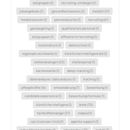
zielgruppe (2)
recruiting-strategie (2)
jobangebote (2)
gesundheitswesen (2)
medizin (17)
medizinwissen (1)
personalsuche (1)
recruiting (61)
geotargeting (1)
qualifiziertes personal (1)
zielgruppen (1)
effizienz im recruiting (1)
kostendruck (1)
datenschutz (1)
regionale reichweite (1)
künstlichen intelligenz (ki) (1)
stellenanzeigen (25)
stellenportal (1)
karriereseite (1)
deep-tracking (1)
datenanalyse / data analysis (1)
tracking (1)
pflegekräfte (16)
einwanderung (7)
bewerbung (1)
candidate experience (1)
bewerbungsformular (1)
künstliche intelligenz (1)
ärzte (35)
fachkräftemangel (37)
indeed (1)
cpc (cost per click) (1)
agentur support (1)
indeed hiring insights (1)
arbeitgeber (29)
gehalt (7)