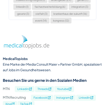
linkedin (1)
facharztweiterbildung (6)
integration (3)
gesetz (3)
vielfalt (3)
krankenhaus der zukunft (16)
event (14)
kongress (12)
MedicalTopJobs
Eine Marke der Media Consult Maier + Partner GmbH, spezialisiert
auf Jobs im Gesundheitswesen.
Besuchen Sie uns gerne in den Sozialen Medien
MTN
Linkedin
Threads
Youtube
MTN Recruiting
Facebook
Instagram
LinkedIn
Xing
TikTok