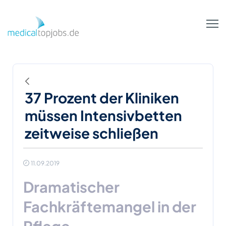
Zum Hauptinhalt springen
Zurück
37 Prozent der Kliniken
müssen Intensivbetten
zeitweise schließen
11.09.2019
Dramatischer
Fachkräftemangel in der