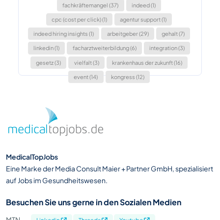
fachkräftemangel (37)
indeed (1)
cpc (cost per click) (1)
agentur support (1)
indeed hiring insights (1)
arbeitgeber (29)
gehalt (7)
linkedin (1)
facharztweiterbildung (6)
integration (3)
gesetz (3)
vielfalt (3)
krankenhaus der zukunft (16)
event (14)
kongress (12)
MedicalTopJobs
Eine Marke der Media Consult Maier + Partner GmbH, spezialisiert
auf Jobs im Gesundheitswesen.
Besuchen Sie uns gerne in den Sozialen Medien
MTN