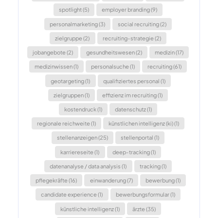
spotlight (5)
employer branding (9)
personalmarketing (3)
social recruiting (2)
zielgruppe (2)
recruiting-strategie (2)
jobangebote (2)
gesundheitswesen (2)
medizin (17)
medizinwissen (1)
personalsuche (1)
recruiting (61)
geotargeting (1)
qualifiziertes personal (1)
zielgruppen (1)
effizienz im recruiting (1)
kostendruck (1)
datenschutz (1)
regionale reichweite (1)
künstlichen intelligenz (ki) (1)
stellenanzeigen (25)
stellenportal (1)
karriereseite (1)
deep-tracking (1)
datenanalyse / data analysis (1)
tracking (1)
pflegekräfte (16)
einwanderung (7)
bewerbung (1)
candidate experience (1)
bewerbungsformular (1)
künstliche intelligenz (1)
ärzte (35)