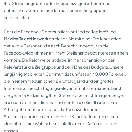
Ihre Stellenangebote oder Imageanzeigen effizient und
datenschutzkonform bei den passenden Zielgruppen
auszuspielen.
Über die Facebook Communities von MedicalTopJob® und
MedicalTalentNetwork
erreichen Sie mit einer Stellenanzeige
genau die Personen, die nach Berechnungen durch die
Facebook Algorithmen an Ihrem Stellenangebot interessiert sein
könnten. Die Reichweite ist dabei immer abhängig von der
Relevanz für die Zielgruppe und der Höhe des Budgets. Unsere
langjährig etablierten Communities umfassen 40.000 Follower,
die in einem medizinischen Beruf tätig sind und ein großes
Interesse an beschäftigungsrelevanten Inhalten haben. Durch
die gezielte Platzierung Ihrer Stellen- oder auch Imageanzeigen
in diesen Communities maximieren Sie die Sichtbarkeit Ihrer
Arbeitgebermarke, erhöhen die Reichweite Ihrer
Stellenangebote und erreichen die KandidatInnen, die nach
algorithmischer Wahrscheinlichkeit zu Ihren Anforderungen
passen.