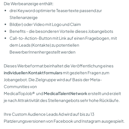
Die Werbeanzeige enthält:
drei Keyword optimierte Teasertexte passend zur
Stellenanzeige
Bild(er) oder Video mit Logo und Claim
Benefits - die besonderen Vorteile dieses Jobangebots
Call-to-Action-Button mit Link auf einen Fragebogen, mit
dem Leads (Kontakte) zu potentiellen
BewerberInnenhergestellt werden
Dieses Werbeformat beinhaltet die Veröffentlichung eines
individuellen Kontaktformulars
mit gezielten Fragen zum
Jobangebot. Die Zielgruppe wird auf Basis der Meta-
Communities von
MedicalTopJob®
und
MedicalTalentNetwork
erstellt und erzielt
je nach Attraktivität des Stellenangebots sehr hohe Rückläufe.
Ihre Custom Audience Leads Ad wird auf bis zu 13
Platzierungsversionen von Facebook und Instagram ausgespielt.