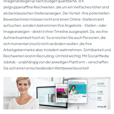
Imagenanzeigen je nach Budget qualifizierte, d.h.
zielgruppenaffine Reichweiten, die um ein Vielfaches höher sind
als bei klassischen Stellenanzeigen. Der Vorteil : Ihre potentiellen
BewerberInnen müssen nicht erst einen Online-Stellenmarkt
aufsuchen, sondern bekommen Ihre Angebote - Stellen- oder
Imageanzeigen - direkt in ihrer Timeline ausgespielt. Da, wo ihre
Aufmerksamkeit hoch ist. So erreichen Sie auch Personen, die
sich momentan (noch) nicht verändern wollen, die Ihre
Arbeitgebermarke aber trotzdem wahrnehmen. Sichtbarkeit und
Reichweiten sind im Recruiting-Umfeld wichtig: Mit Social Media
JobAds - unabhängig von der jeweiligen Plattform - verschaffen
Sie sich einen entscheidenden Wettbewerbsvorteil!