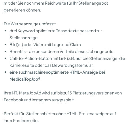
mit der Sie noch mehr Reichweite für Ihr Stellenangebot
generieren können.
Die Werbeanzeige umfasst:
drei Keyword optimierte Teasertexte passend zur
Stellenanzeige
Bild(er) oder Video mit Logo und Claim
Benefits - die besonderen Vorteile dieses Jobangebots
Call-to-Action-Button mit Link (z.B. auf die Stellenanzeige, die
Karriereseite oder das Bewerbungsformular
eine suchmaschinenoptimierte HTML-Anzeige bei
MedicalTopJob
®
Ihre MTJ Meta JobAd wird auf bis zu 13 Platzierungsversionen von
Facebook und Instagram ausgespielt.
Perfekt für: Stellenanbieter ohne HTML-Stellenanzeigen auf
ihrer Karriereseite.