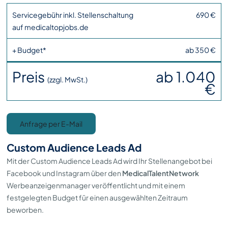
Servicegebühr inkl. Stellenschaltung
690 €
auf medicaltopjobs.de
+ Budget*
ab 350 €
Preis
ab 1.040
(zzgl. MwSt.)
€
Anfrage per E-Mail
Custom Audience Leads Ad
Mit der Custom Audience Leads Ad wird Ihr Stellenangebot bei
Facebook und Instagram über den
MedicalTalentNetwork
Werbeanzeigenmanager veröffentlicht und mit einem
festgelegten Budget für einen ausgewählten Zeitraum
beworben.