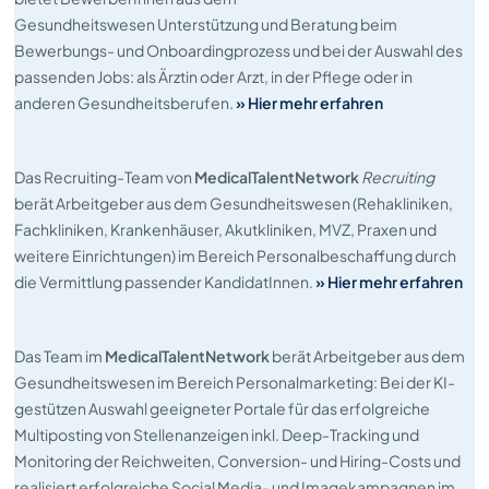
Gesundheitswesen Unterstützung und Beratung beim
Bewerbungs- und Onboardingprozess und bei der Auswahl des
passenden Jobs: als Ärztin oder Arzt, in der Pflege oder in
anderen Gesundheitsberufen.
» Hier mehr erfahren
Das Recruiting-Team von
MedicalTalentNetwork
Recruiting
berät Arbeitgeber aus dem Gesundheitswesen (Rehakliniken,
Fachkliniken, Krankenhäuser, Akutkliniken, MVZ, Praxen und
weitere Einrichtungen) im Bereich Personalbeschaffung durch
die Vermittlung passender KandidatInnen.
» Hier mehr erfahren
Das Team im
MedicalTalentNetwork
berät Arbeitgeber aus dem
Gesundheitswesen im Bereich Personalmarketing: Bei der KI-
gestützen Auswahl geeigneter Portale für das erfolgreiche
Multiposting von Stellenanzeigen inkl. Deep-Tracking und
Monitoring der Reichweiten, Conversion- und Hiring-Costs und
realisiert erfolgreiche Social Media- und Imagekampagnen im