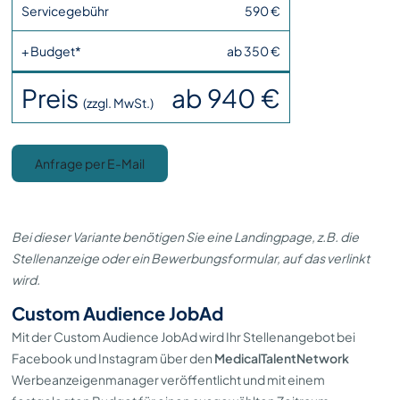
Servicegebühr
590 €
+ Budget*
ab 350 €
Preis
ab 940 €
(zzgl. MwSt.)
Anfrage per E-Mail
Bei dieser Variante benötigen Sie eine Landingpage, z.B. die
Stellenanzeige oder ein Bewerbungsformular, auf das verlinkt
wird.
Custom Audience JobAd
Mit der Custom Audience JobAd wird Ihr Stellenangebot bei
Facebook und Instagram über den
MedicalTalentNetwork
Werbeanzeigenmanager veröffentlicht und mit einem