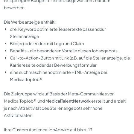
festgelegten Budget für einen ausgewählten Zeitraum
beworben.
Die Werbeanzeige enthält:
drei Keyword optimierte Teasertexte passend zur
Stellenanzeige
Bild(er) oder Video mit Logo und Claim
Benefits - die besonderen Vorteile dieses Jobangebots
Call-to-Action-Button mit Link (z.B. auf die Stellenanzeige, die
Karriereseite oder das Bewerbungsformular
eine suchmaschinenoptimierte HTML-Anzeige bei
MedicalTopJob®
Die Zielgruppe wird auf Basis der Meta-Communities von
MedicalTopJob®
und
MedicalTalentNetwork
erstellt und erzielt
je nach Attraktivität des Stellenangebots sehr hohe
Aktivitätsraten.
Ihre Custom Audience JobAd wird auf bis zu 13