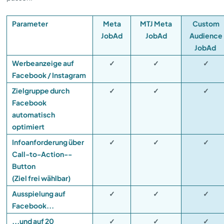
Parameter
Meta
MTJ Meta
Custom
JobAd
JobAd
Audience
JobAd
Werbeanzeige auf
✓
✓
✓
Facebook / Instagram
Zielgruppe durch
✓
✓
✓
Facebook
automatisch
optimiert
Infoanforderung über
✓
✓
✓
Call-to-Action-­
Button
(Ziel frei wählbar)
Ausspielung auf
✓
✓
✓
Facebook...
...und auf 20
✓
✓
✓