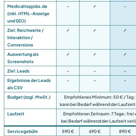
Medicaltopjobs.de
-
✓
-
(inkl. HTML-Anzeige
und SEO)
Ziel: Reichweite /
✓
✓
✓
Interaktion /
Conversions
Auswertung als
✓
✓
✓
Screenshots
Ziel: Leads
-
-
-
Ergebnisse der Leads
-
-
-
als CSV
Budget (zzgl. MwSt.)
Empfohlenes Minimum: 50 € / Tag; 
kann bei Bedarf während der Laufzei
Laufzeit
Empfohlener Zeitraum: 7 Tage; frei 
bei Bedarf während der Laufzeit ver
Servicegebühr
590 €
690 €
890 €