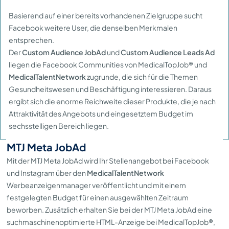
Basierend auf einer bereits vorhandenen Zielgruppe sucht
Facebook weitere User, die denselben Merkmalen
entsprechen.
Der
Custom Audience JobAd
und
Custom Audience Leads Ad
liegen die Facebook Communities von MedicalTopJob® und
MedicalTalentNetwork
zugrunde, die sich für die Themen
Gesundheitswesen und Beschäftigung interessieren. Daraus
ergibt sich die enorme Reichweite dieser Produkte, die je nach
Attraktivität des Angebots und eingesetztem Budget im
sechsstelligen Bereich liegen.
MTJ Meta JobAd
Mit der MTJ Meta JobAd wird Ihr Stellenangebot bei Facebook
und Instagram über den
MedicalTalentNetwork
Werbeanzeigenmanager veröffentlicht und mit einem
festgelegten Budget für einen ausgewählten Zeitraum
beworben. Zusätzlich erhalten Sie bei der MTJ Meta JobAd eine
suchmaschinenoptimierte HTML-Anzeige bei MedicalTopJob®,