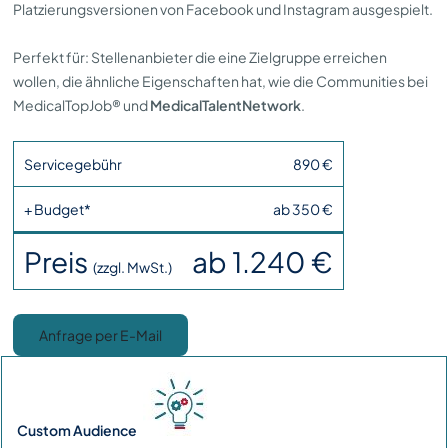
Platzierungsversionen von Facebook und Instagram ausgespielt.
Perfekt für: Stellenanbieter die eine Zielgruppe erreichen
wollen, die ähnliche Eigenschaften hat, wie die Communities bei
MedicalTopJob® und
MedicalTalentNetwork
.
Servicegebühr
890 €
+ Budget*
ab 350 €
Preis
ab 1.240 €
(zzgl. MwSt.)
Anfrage per E-Mail
Custom Audience