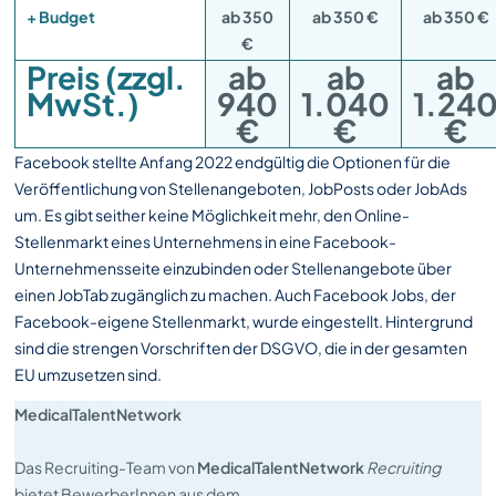
+ Budget
ab 350
ab 350 €
ab 350 €
€
Preis (zzgl.
ab
ab
ab
MwSt.)
940
1.040
1.24
€
€
€
Facebook stellte Anfang 2022 endgültig die Optionen für die
Veröffentlichung von Stellenangeboten, JobPosts oder JobAds
um. Es gibt seither keine Möglichkeit mehr, den Online-
Stellenmarkt eines Unternehmens in eine Facebook-
Unternehmensseite einzubinden oder Stellenangebote über
einen JobTab zugänglich zu machen. Auch Facebook Jobs, der
Facebook-eigene Stellenmarkt, wurde eingestellt. Hintergrund
sind die strengen Vorschriften der DSGVO, die in der gesamten
EU umzusetzen sind.
MedicalTalentNetwork
Das Recruiting-Team von
MedicalTalentNetwork
Recruiting
bietet BewerberInnen aus dem