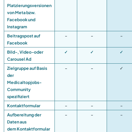
Platzierungsversionen
von Meta bzw.
Facebook und
Instagram
Beitragspost auf
-
-
-
Facebook
Bild-, Video-oder
✓
✓
✓
Carousel Ad
Zielgruppe auf Basis
-
-
✓
der
Medicaltopjobs-
Community
spezifiziert
Kontaktformular
-
-
-
Aufbereitung der
-
-
-
Daten aus
dem Kontaktformular