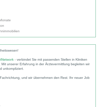
 Monate
ion
ohnimmobilien
dheitswesen!
ntNetwork
- verbindet Sie mit passenden Stellen in Kliniken
Mit unserer Erfahrung in der Ärztevermittlung begleiten wir
nd unkompliziert.
 Fachrichtung, und wir übernehmen den Rest. Ihr neuer Job
y