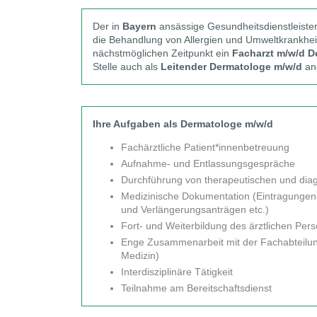
Der in
Bayern
ansässige Gesundheitsdienstleiste
die Behandlung von Allergien und Umweltkrankhe
nächstmöglichen Zeitpunkt ein
Facharzt m/w/d D
Stelle auch als
Leitender Dermatologe m/w/d
an
Ihre Aufgaben als Dermatologe m/w/d
Fachärztliche Patient*innenbetreuung
Aufnahme- und Entlassungsgespräche
Durchführung von therapeutischen und di
Medizinische Dokumentation (Eintragungen i
und Verlängerungsanträgen etc.)
Fort- und Weiterbildung des ärztlichen Pers
Enge Zusammenarbeit mit der Fachabteilung
Medizin)
Interdisziplinäre Tätigkeit
Teilnahme am Bereitschaftsdienst