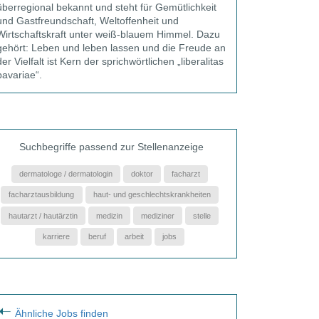
überregional bekannt und steht für Gemütlichkeit
und Gastfreundschaft, Weltoffenheit und
Wirtschaftskraft unter weiß-blauem Himmel. Dazu
gehört: Leben und leben lassen und die Freude an
der Vielfalt ist Kern der sprichwörtlichen „liberalitas
bavariae“.
Suchbegriffe passend zur Stellenanzeige
dermatologe / dermatologin
doktor
facharzt
facharztausbildung
haut- und geschlechtskrankheiten
hautarzt / hautärztin
medizin
mediziner
stelle
karriere
beruf
arbeit
jobs
Ähnliche Jobs finden