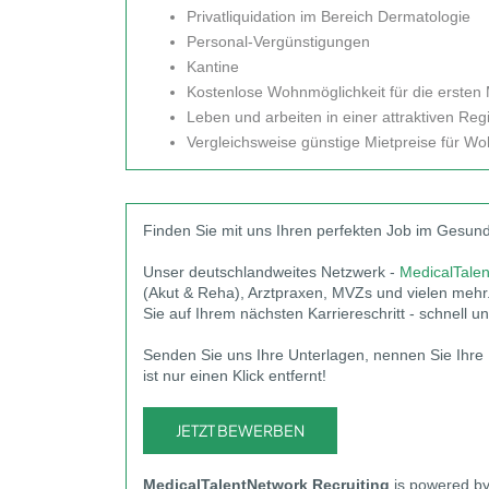
Privatliquidation im Bereich Dermatologie
Personal-Vergünstigungen
Kantine
Kostenlose Wohnmöglichkeit für die ersten
Leben und arbeiten in einer attraktiven Reg
Vergleichsweise günstige Mietpreise für W
Finden Sie mit uns Ihren perfekten Job im Gesun
Unser deutschlandweites Netzwerk -
MedicalTale
(Akut & Reha), Arztpraxen, MVZs und vielen mehr. 
Sie auf Ihrem nächsten Karriereschritt - schnell u
Senden Sie uns Ihre Unterlagen, nennen Sie Ihre
ist nur einen Klick entfernt!
JETZT BEWERBEN
MedicalTalentNetwork
Recruiting
is powered b