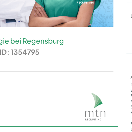
gie bei Regensburg
b-ID: 1354795