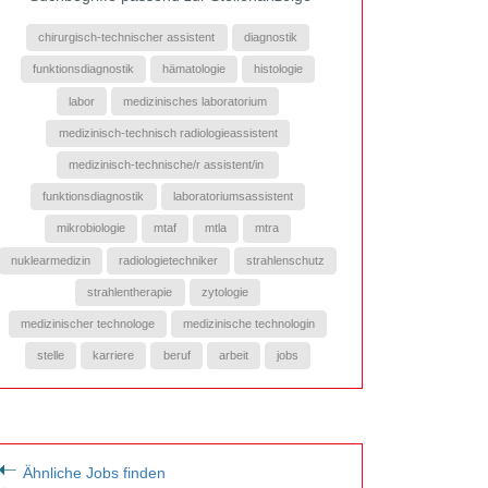
chirurgisch-technischer assistent
diagnostik
funktionsdiagnostik
hämatologie
histologie
labor
medizinisches laboratorium
medizinisch-technisch radiologieassistent
medizinisch-technische/r assistent/in
funktionsdiagnostik
laboratoriumsassistent
mikrobiologie
mtaf
mtla
mtra
nuklearmedizin
radiologietechniker
strahlenschutz
strahlentherapie
zytologie
medizinischer technologe
medizinische technologin
stelle
karriere
beruf
arbeit
jobs
Ähnliche Jobs finden