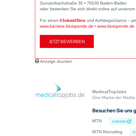
Gunzenbachstraße 35 • 76530 Baden-Baden
oder bewerben Sie sich direkt online auf unsere
Für einen
#JobmitSinn
und Aufstiegschance – je
www.karriere.blutspende.de
•
www.blutspende.de
JETZT BEWERBEN
Anzeige drucken
MedicalTopJobs
Eine Marke der Media 
Besuchen Sie uns g
MTN
Linkedin
MTN Recruiting
F