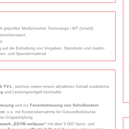
ch geprüfter Medi­zinischer Technologe / MT (m/w/d)
wünschens­wert
it
 auf die Ein­haltung von Vorgaben, Standards und medizi­
ten- und Spender­material
h TV-L
, welches neben einem attraktiven Gehalt zusätzliche
ng
und Leistungs­entgelt beinhaltet
treuung
und zur
Ferien­betreuung von Schulkindern
ent
, u.a. mit Kosten­übernahme für Gesundheits­kurse,
lose Grippeimpfung
etzwerk „EGYM wellpass“
mit über 9.000 Sport- und