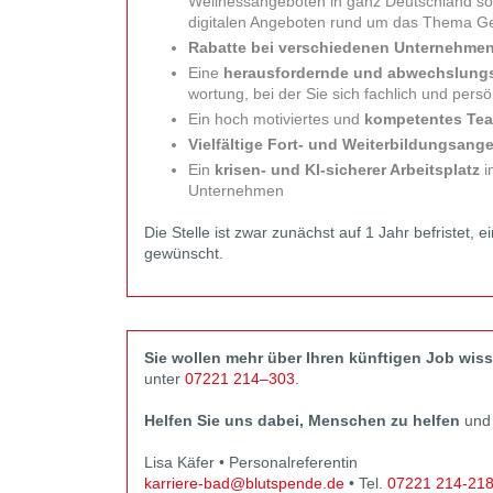
Wellness­angeboten in ganz Deutsch­land s
digitalen Angeboten rund um das Thema G
Rabatte bei verschiedenen Unternehme
Eine
herausfordernde und ab­wechslungs­
wortung, bei der Sie sich fachlich und persö
Ein hoch motiviertes und
kompetentes Te
Vielfältige Fort- und Weiter­bildungs­ang
Ein
krisen- und KI-sicherer Arbeitsplatz
i
Unternehmen
Die Stelle ist zwar zunächst auf 1 Jahr befri­stet, e
gewünscht.
Sie wollen mehr über Ihren künftigen Job wis
unter
07221 214–303
.
Helfen Sie uns dabei, Menschen zu helfen
und 
Lisa Käfer • Personalreferentin
karriere-bad@blutspende.de
• Tel.
07221 214-21