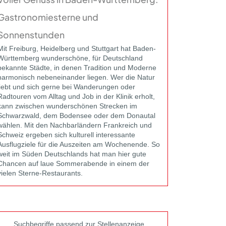
Gastronomiesterne und
Sonnenstunden
Mit Freiburg, Heidelberg und Stuttgart hat Baden-
Württemberg wunderschöne, für Deutschland
bekannte Städte, in denen Tradition und Moderne
harmonisch nebeneinander liegen. Wer die Natur
liebt und sich gerne bei Wanderungen oder
Radtouren vom Alltag und Job in der Klinik erholt,
kann zwischen wunderschönen Strecken im
Schwarzwald, dem Bodensee oder dem Donautal
wählen. Mit den Nachbarländern Frankreich und
Schweiz ergeben sich kulturell interessante
Ausflugziele für die Auszeiten am Wochenende. So
weit im Süden Deutschlands hat man hier gute
Chancen auf laue Sommerabende in einem der
vielen Sterne-Restaurants.
Suchbegriffe passend zur Stellenanzeige