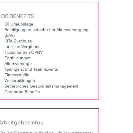
JOB BENEFITS
30 Urlaubstage
Beteiligung an betrieblicher Altersversorgung
(bAV)
KiTa Zuschuss
tarifliche Vergütung
Ticket für den ÖPNV
Fortbildungen
Altersvorsorge
Teamgeist und Team-Events
Fitnessstudio
Weiterbildungen
Betriebliches Gesundheitsmanagement
Corporate Benefits
Arbeitgeber Infos
Voller Genuss in Baden-Württemberg: