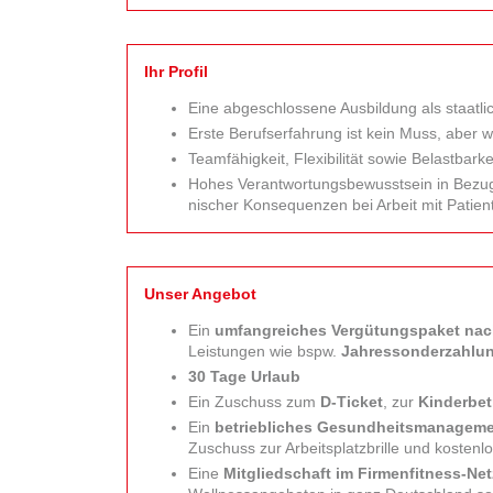
Ihr Profil
Eine abgeschlossene Aus­bildung als staatli
Erste Berufs­erfahrung ist kein Muss, aber 
Teamfähigkeit, Flexi­bilität sowie Belast­barke
Hohes Verantwortungs­bewusstsein in Bezug
nischer Konsequenzen bei Arbeit mit Patien
Unser Angebot
Ein
umfangreiches Vergütungs­paket nac
Leistungen wie bspw.
Jahres­sonder­zahlu
30 Tage Urlaub
Ein Zuschuss zum
D-Ticket
, zur
Kinder­be
Ein
betriebliches Gesundheits­managem
Zuschuss zur Arbeits­platzbrille und kosten­
Eine
Mitgliedschaft im Firmen­fitness-N