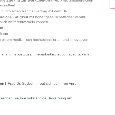
owie
Zugang zur WorkLifePortal-App
mit umfangreichen
esundheit
n
durch einen Rahmen­vertrag mit dem DRK
reiche Tätigkeit
mit hoher gesellschaftlicher Verant­
nlich weiter­entwickeln können
am
ebote
n einem medizinisch hochtechnisierten und innovativen
ine lang­fristige Zusammen­arbeit ist jedoch aus­drücklich
sen?
Frau Dr. Seybotht freut sich auf Ihren Anruf
senden Sie Ihre vollständige Bewerbung an:
8