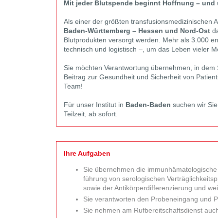
Mit jeder Blutspende beginnt Hoffnung – und 
Als einer der größten transfusions­medizinischen 
Baden-Würt­temberg – Hessen und Nord-Ost
da
Blut­produkten versorgt werden. Mehr als 3.000 en
technisch und logistisch –, um das Leben vieler
Sie möchten Verantwortung über­nehmen, in dem Sie 
Bei­trag zur Gesund­heit und Sicher­heit von Pati
Team!
Für unser Institut in
Baden-Baden
suchen wir Sie
Teilzeit, ab sofort.
Ihre Aufgaben
Sie übernehmen die immun­hämato­logische Di
führung von serologischen Verträglichkeits­
sowie der Anti­körper­differenzierung und wei
Sie verantworten den Proben­eingang und Pa
Sie nehmen am Rufbereit­schafts­dienst auc