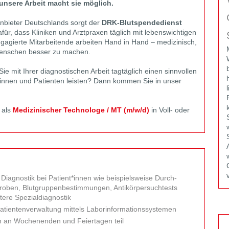
unsere Arbeit macht sie möglich.
Anbieter Deutschlands sorgt der
DRK-Blut­spende­dienst
für, dass Kliniken und Arzt­praxen täglich mit lebens­wichtigen
gagierte Mit­arbeitende arbeiten Hand in Hand – medizinisch,
 Menschen besser zu machen.
mit Ihrer diagno­stischen Arbeit tag­täglich einen sinnvollen
entinnen und Patienten leisten? Dann kommen Sie in unser
 als
Medizinischer Technologe / MT (m/w/d)
in Voll- oder
agno­stik bei Patient*innen wie beispiels­weise Durch­
proben, Blutgruppen­bestimmungen, Anti­körper­suchtests
tere Spezial­diagnostik
tienten­verwaltung mittels Labor­informations­systemen
h an Wochen­enden und Feier­tagen teil