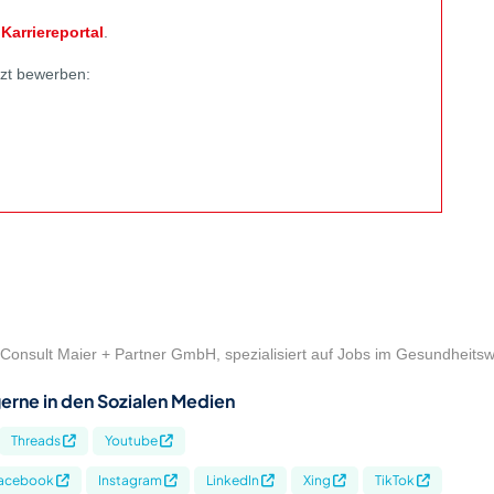
m
Karriereportal
.
tzt bewerben:
Consult Maier + Partner GmbH, spezialisiert auf Jobs im Gesundheits
erne in den Sozialen Medien
Threads
Youtube
acebook
Instagram
LinkedIn
Xing
TikTok