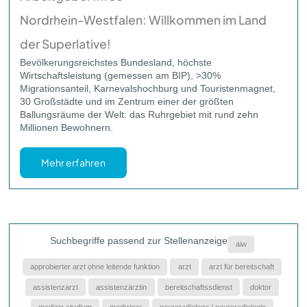
Nordrhein-Westfalen: Willkommen im Land
der Superlative!
Bevölkerungsreichstes Bundesland, höchste
Wirtschaftsleistung (gemessen am BIP), >30%
Migrationsanteil, Karnevalshochburg und Touristenmagnet,
30 Großstädte und im Zentrum einer der größten
Ballungsräume der Welt: das Ruhrgebiet mit rund zehn
Millionen Bewohnern.
Mehr erfahren
Suchbegriffe passend zur Stellenanzeige
aiw
approbierter arzt ohne leitende funktion
arzt
arzt für bereitschaft
assistenzarzt
assistenzärztin
bereitschaftssdienst
doktor
medizin studium
mediziner
neuroradiologe / neuroradiologin