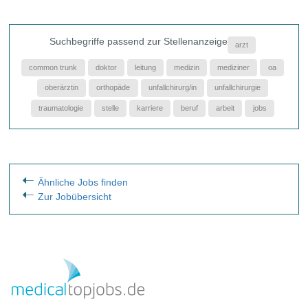
Suchbegriffe passend zur Stellenanzeige
arzt
common trunk
doktor
leitung
medizin
mediziner
oa
oberärztin
orthopäde
unfallchirurg/in
unfallchirurgie
traumatologie
stelle
karriere
beruf
arbeit
jobs
Ähnliche Jobs finden
Zur Jobübersicht