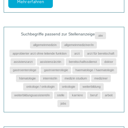
Mehr erfahren
Suchbegriffe passend zur Stellenanzeige
aiw
allgemeinmedizin
allgemeinmediziner/in
approbierter arzt ohne leitende funktion
arzt
arzt für bereitschaft
assistenzarzt
assistenzärztin
bereitschaftssdienst
doktor
gastroenterologe
gastroenterologie
haematologe / haematologin
hämatologie
internist/in
medizin studium
mediziner
onkologe / onkologin
onkologie
weiterbildung
weiterbildungsassistent/in
stelle
karriere
beruf
arbeit
jobs